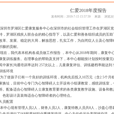
仁爱2018年度报告
发布时间：2019-7-15 15:57:59 来源: 浏览次
深圳市罗湖区仁爱康复服务中心在深圳市的社会组织管理工作在罗湖区党
持，罗湖区残疾人联合会的精心指导下，以及仁爱和善各组织成员的互助下
改革、发展、稳定的大局，解放思想，扎实工作，为自闭症人士及心智障
积极的贡献。
，我代表本机构各成员做工作报告 ，本中心从2018年期间，康复中心先
康复训练服务。在理事会的帮助及支持下，本中心都能按计划按时按量完
其中家长沟通培训率达到 257次以上，儿童康复评估、训练建档率能达到 
训练环境
使孩子们有一个良好的训练环境，机构先后投入10万元（含2.5个月
家换址，目前中心专门为心智障碍人士开设有小组课教室，感统训练室，
等。配备适合心智障碍人士康复教育要求的各类康复教学设施、设备和教
、色彩设计及装饰适合心智障碍者的心理特点。
人员配置
心现有管理人员2人，财务人员2人，康复特教人员共8人，沙盘心理老
心先后进行了ISP和星娃职业重建等培训，中心主任也远赴美国就交流，