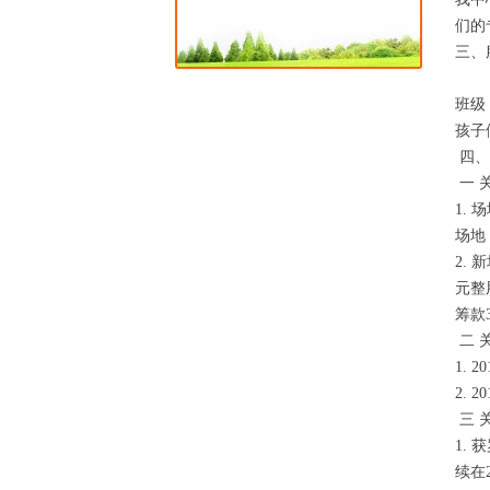
们的
三、
在项
班级
孩子
四、
一 
1.
场地
2.
元整
筹款
二 
1.
2.
三 
1.
续在