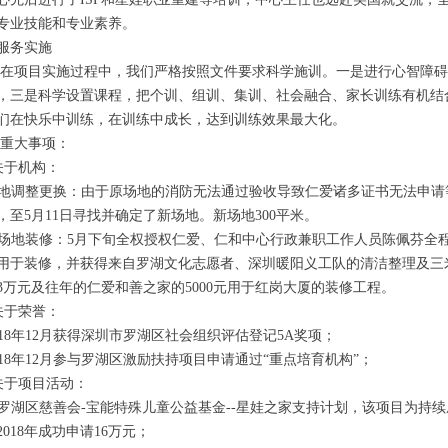
专业技能和专业素养。
服务实施
目实施过程中，我们严格按照文件要求科学施训。一是进行心智障碍
，三是科学设置课程，把个训、组训、集训、社会融合、家长训练有机结
们在快乐中训练，在训练中成长，达到训练效果最大化。
重大事项：
关于机构：
 场地调整更换：由于原场地的消防无法通过验收导致仁爱诸多证书无法申请等
，至5月11日寻找并确定了新场地。新场地300平米。
 新场地装修：5月下旬全权授权仁爱、仁和中心行政兼职工作人员陈佩芬全
用于装修，并获得来自罗湖文化志愿者、深圳暖阳义工队的清洁整理及三
3万元及往年的仁爱和善之家的5000元用于红岗大厦的装修工程。
关于荣誉：
 2018年12月获得深圳市罗湖区社会组织评估登记5A奖项；
 2018年12月参与罗湖区激励扶持项目申请通过“重点培育机构”；
关于项目活动：
 获罗湖区慈善会-宝能特殊儿童公益基金--星娃之家支持计划，该项目为持续
2018年成功申请16万元；