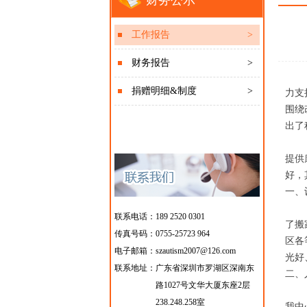
财务公示
工作报告
>
财务报告
>
捐赠明细&制度
>
力支
围绕
出了
现在
提供
好，
一、
为了
联系电话：189 2520 0301
了搬
传真号码：0755-25723 964
区各
电子邮箱：szautism2007@126.com
光好
联系地址：
广东省深圳市罗湖区深南东
二、
路1027号文华大厦东座2层
本中
238.248.258室
我中