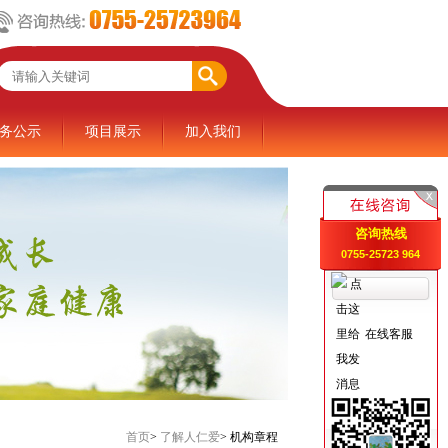
务公示
项目展示
加入我们
咨询热线
0755-25723 964
在线客服
首页
>
了解人仁爱
>
机构章程